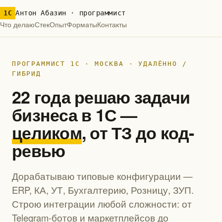
1С
Антон Абазин · программист
Что делаю
Стек
Опыт
Форматы
Контакты
ПРОГРАММИСТ 1С · МОСКВА · УДАЛЁННО /
ГИБРИД
22 года решаю задачи
бизнеса в 1С —
целиком
, от ТЗ до код-
ревью
Дорабатываю типовые конфигурации —
ERP, КА, УТ, Бухгалтерию, Розницу, ЗУП.
Строю интеграции любой сложности: от
Telegram-ботов и маркетплейсов до