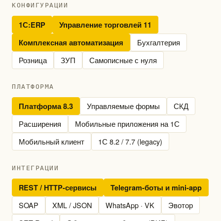
КОНФИГУРАЦИИ
1С:ERP
Управление торговлей 11
Бухгалтерия
Комплексная автоматизация
Розница
ЗУП
Самописные с нуля
ПЛАТФОРМА
Управляемые формы
СКД
Платформа 8.3
Расширения
Мобильные приложения на 1С
Мобильный клиент
1С 8.2 / 7.7 (legacy)
ИНТЕГРАЦИИ
REST / HTTP-сервисы
Telegram-боты и mini-app
SOAP
XML / JSON
WhatsApp · VK
Эвотор