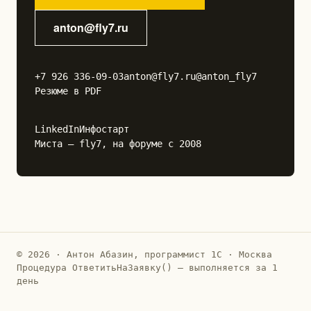
anton@fly7.ru
+7 926 336-09-03
anton@fly7.ru
@anton_fly7
Резюме в PDF
LinkedIn
Инфостарт
Миста — fly7, на форуме с 2008
© 2026 · Антон Абазин, программист 1С · Москва
Процедура ОтветитьНаЗаявку() — выполняется за 1
день