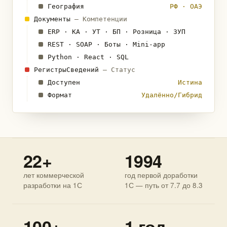
География
РФ · ОАЭ
Документы
— Компетенции
ERP · КА · УТ · БП · Розница · ЗУП
REST · SOAP · Боты · Mini-app
Python · React · SQL
РегистрыСведений
— Статус
Доступен
Истина
Формат
Удалённо/Гибрид
22+
1994
лет коммерческой
год первой доработки
разработки на 1С
1С — путь от 7.7 до 8.3
100+
1 год