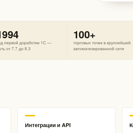
1994
100+
од первой доработки 1С —
торговых точек в крупнейшей
уть от 7.7 до 8.3
автоматизированной сети
Интеграции и API
К