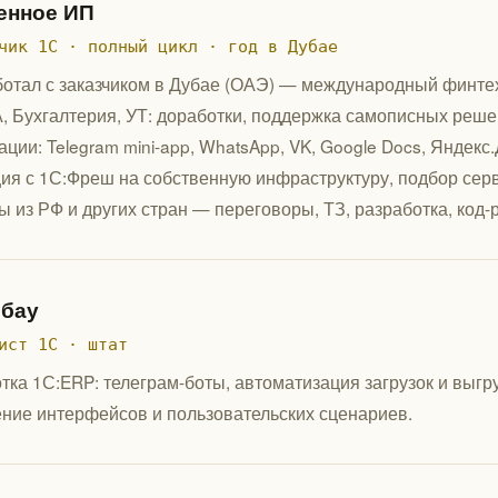
енное ИП
чик 1С · полный цикл · год в Дубае
ботал с заказчиком в Дубае (ОАЭ) — международный финтех-п
А, Бухгалтерия, УТ: доработки, поддержка самописных реше
ации: Telegram mini-app, WhatsApp, VK, Google Docs, Яндекс
ия с 1С:Фреш на собственную инфраструктуру, подбор сер
ы из РФ и других стран — переговоры, ТЗ, разработка, код-
бау
ист 1С · штат
тка 1С:ERP: телеграм-боты, автоматизация загрузок и выгр
ние интерфейсов и пользовательских сценариев.