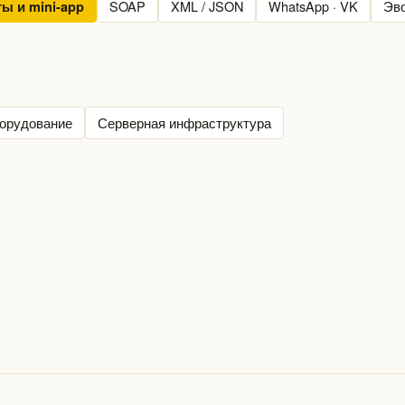
SOAP
XML / JSON
WhatsApp · VK
Эв
ты и mini-app
борудование
Серверная инфраструктура