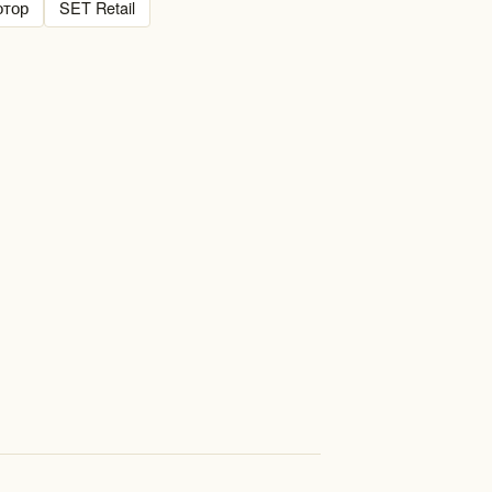
отор
SET Retail