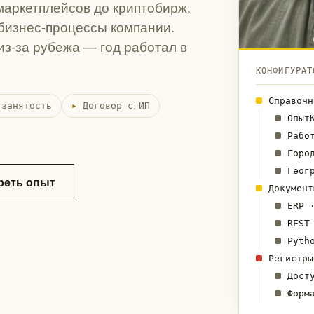
 маркетплейсов до криптобирж.
бизнес-процессы компании.
из-за рубежа — год работал в
КОНФИГУРАТ
Справоч
 занятость
Договор с ИП
Опыт
Рабо
Горо
Геог
реть опыт
Докумен
ERP 
REST
Pyth
Регистр
Дост
Форм