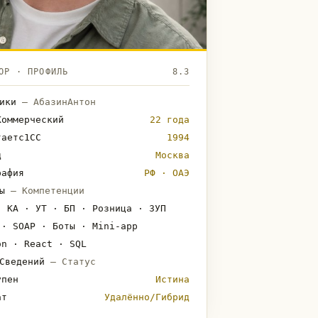
ОР · ПРОФИЛЬ
8.3
ники
— АбазинАнтон
Коммерческий
22 года
таетс1СС
1994
д
Москва
рафия
РФ · ОАЭ
ты
— Компетенции
· КА · УТ · БП · Розница · ЗУП
 · SOAP · Боты · Mini-app
on · React · SQL
ыСведений
— Статус
упен
Истина
ат
Удалённо/Гибрид