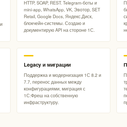
HTTP, SOAP, REST. Telegram-боты и
П
mini-app, WhatsApp, VK, Эвотор, SET
б
Retail, Google Docs, Яндекс.Диск,
с
блокчейн-системы. Создаю и
к
 и
документирую API на стороне 1С.
н
Legacy и миграции
П
Поддержка и модернизация 1С 8.2 и
П
7.7, перенос данных между
т
конфигурациями, миграция с
т
1С:Фреш на собственную
п
инфраструктуру.
п