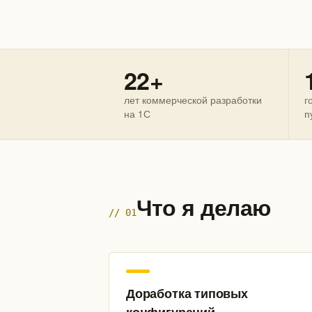
22+
лет коммерческой разработки
г
на 1С
п
Что я делаю
// 01
Доработка типовых