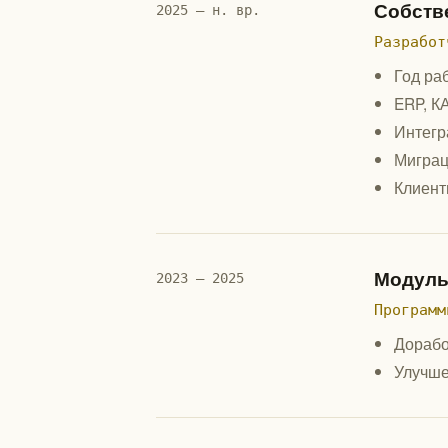
Собств
2025 — н. вр.
Разработ
Год ра
ERP, К
Интегр
Миграц
Клиент
Модуль
2023 — 2025
Программ
Дорабо
Улучше