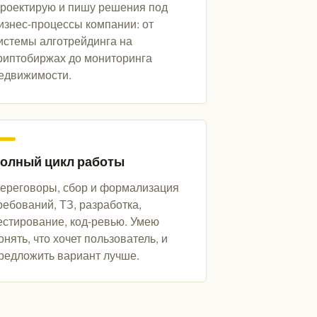
роектирую и пишу решения под
изнес-процессы компании: от
истемы алготрейдинга на
риптобиржах до мониторинга
едвижимости.
олный цикл работы
ереговоры, сбор и формализация
ребований, ТЗ, разработка,
естирование, код-ревью. Умею
онять, что хочет пользователь, и
редложить вариант лучше.