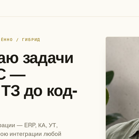
ЛЁННО / ГИБРИД
аю задачи
1С —
т ТЗ до код-
ации — ERP, КА, УТ,
рою интеграции любой