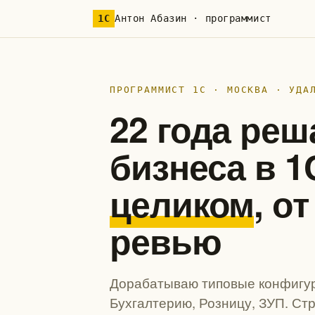
1С
Антон Абазин · программист
ПРОГРАММИСТ 1С · МОСКВА · УДА
22 года реш
бизнеса в 
целиком
, о
ревью
Дорабатываю типовые конфигур
Бухгалтерию, Розницу, ЗУП. Ст