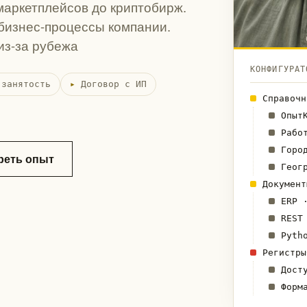
 маркетплейсов до криптобирж.
бизнес-процессы компании.
из-за рубежа
КОНФИГУРАТ
 занятость
Договор с ИП
Справоч
Опыт
Рабо
Горо
реть опыт
Геог
Докумен
ERP 
REST
Pyth
Регистр
Дост
Форм