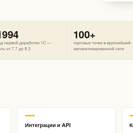
1994
100+
од первой доработки 1С —
торговых точек в крупнейшей
уть от 7.7 до 8.3
автоматизированной сети
Интеграции и API
К