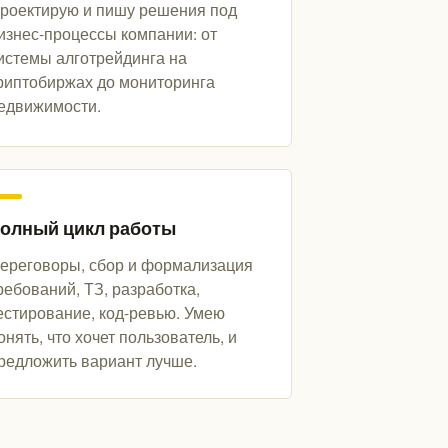
роектирую и пишу решения под
изнес-процессы компании: от
истемы алготрейдинга на
риптобиржах до мониторинга
едвижимости.
олный цикл работы
ереговоры, сбор и формализация
ребований, ТЗ, разработка,
естирование, код-ревью. Умею
онять, что хочет пользователь, и
редложить вариант лучше.