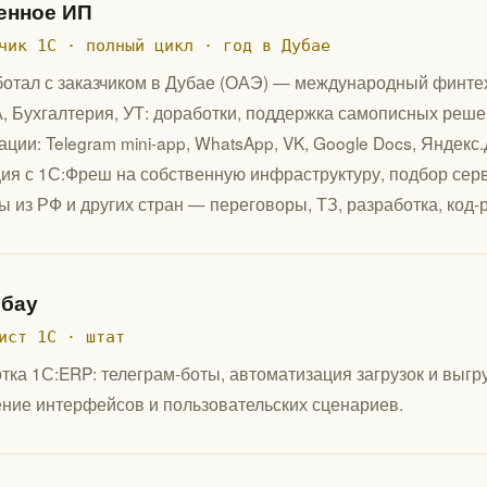
енное ИП
чик 1С · полный цикл · год в Дубае
ботал с заказчиком в Дубае (ОАЭ) — международный финтех-п
А, Бухгалтерия, УТ: доработки, поддержка самописных реше
ации: Telegram mini-app, WhatsApp, VK, Google Docs, Яндекс
ия с 1С:Фреш на собственную инфраструктуру, подбор сер
ы из РФ и других стран — переговоры, ТЗ, разработка, код-
бау
ист 1С · штат
тка 1С:ERP: телеграм-боты, автоматизация загрузок и выгр
ние интерфейсов и пользовательских сценариев.