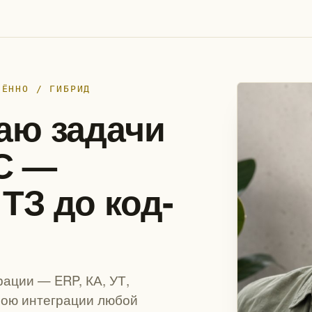
ЛЁННО / ГИБРИД
аю задачи
1С —
т ТЗ до код-
ации — ERP, КА, УТ,
рою интеграции любой