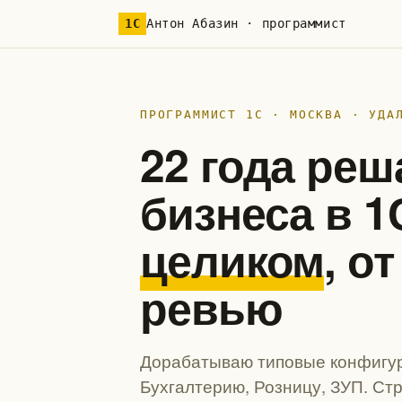
1С
Антон Абазин · программист
ПРОГРАММИСТ 1С · МОСКВА · УДА
22 года реш
бизнеса в 
целиком
, о
ревью
Дорабатываю типовые конфигур
Бухгалтерию, Розницу, ЗУП. Ст