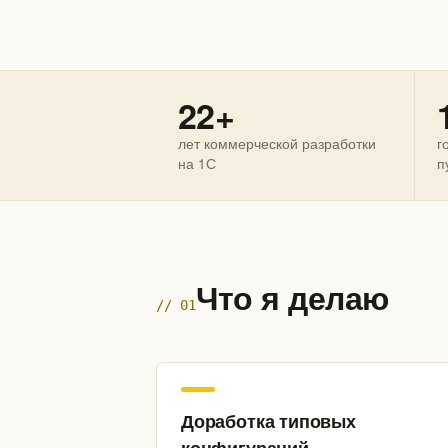
22+
лет коммерческой разработки
г
на 1С
п
Что я делаю
// 01
Доработка типовых