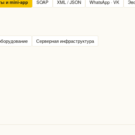
SOAP
XML / JSON
WhatsApp · VK
Эв
ты и mini-app
оборудование
Серверная инфраструктура