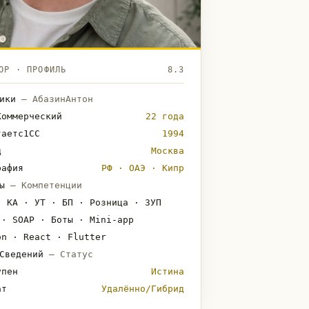
ОР · ПРОФИЛЬ
8.3
ники
— АбазинАнтон
Коммерческий
22 года
таетс1СС
1994
д
Москва
рафия
РФ · ОАЭ · Кипр
ты
— Компетенции
· КА · УТ · БП · Розница · ЗУП
 · SOAP · Боты · Mini-app
on · React · Flutter
ыСведений
— Статус
упен
Истина
ат
Удалённо/Гибрид