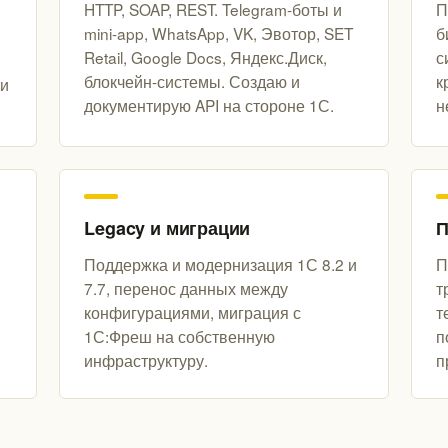
HTTP, SOAP, REST. Telegram-боты и
П
mini-app, WhatsApp, VK, Эвотор, SET
б
Retail, Google Docs, Яндекс.Диск,
с
блокчейн-системы. Создаю и
к
 и
документирую API на стороне 1С.
н
Legacy и миграции
П
Поддержка и модернизация 1С 8.2 и
П
7.7, перенос данных между
т
конфигурациями, миграция с
т
1С:Фреш на собственную
п
инфраструктуру.
п