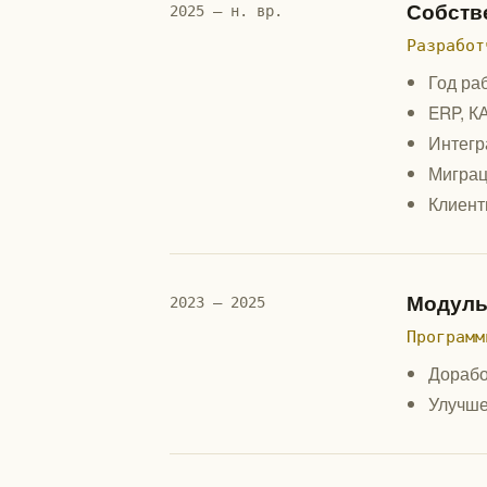
Собств
2025 — н. вр.
Разработ
Год ра
ERP, К
Интегр
Миграц
Клиент
Модуль
2023 — 2025
Программ
Дорабо
Улучше