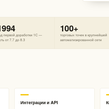
1994
100+
од первой доработки 1С —
торговых точек в крупнейшей
уть от 7.7 до 8.3
автоматизированной сети
Интеграции и API
К