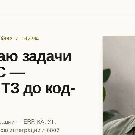
ЛЁННО / ГИБРИД
аю задачи
1С —
т ТЗ до код-
ации — ERP, КА, УТ,
рою интеграции любой