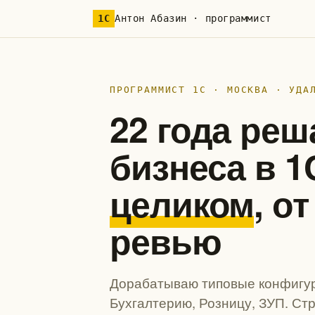
1С
Антон Абазин · программист
ПРОГРАММИСТ 1С · МОСКВА · УДА
22 года реш
бизнеса в 
целиком
, о
ревью
Дорабатываю типовые конфигур
Бухгалтерию, Розницу, ЗУП. Ст