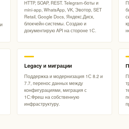
HTTP, SOAP, REST. Telegram-боты и
П
mini-app, WhatsApp, VK, Эвотор, SET
б
Retail, Google Docs, Яндекс.Диск,
с
блокчейн-системы. Создаю и
к
 и
документирую API на стороне 1С.
н
Legacy и миграции
П
Поддержка и модернизация 1С 8.2 и
П
7.7, перенос данных между
т
конфигурациями, миграция с
т
1С:Фреш на собственную
п
инфраструктуру.
п