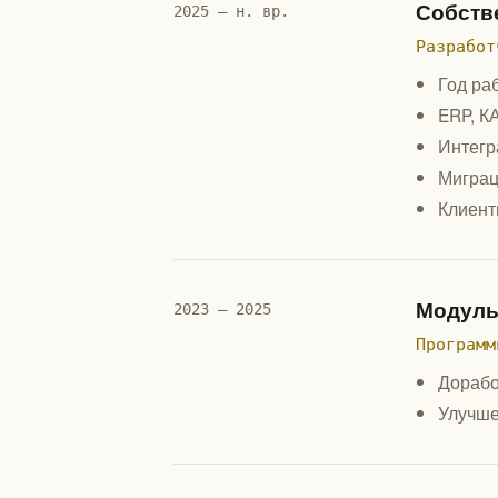
Собств
2025 — н. вр.
Разработ
Год ра
ERP, К
Интегр
Миграц
Клиент
Модуль
2023 — 2025
Программ
Дорабо
Улучше