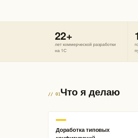
22+
лет коммерческой разработки
г
на 1С
п
Что я делаю
// 01
Доработка типовых