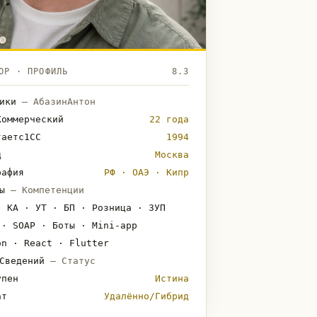
ОР · ПРОФИЛЬ
8.3
ники
— АбазинАнтон
Коммерческий
22 года
таетс1СС
1994
д
Москва
рафия
РФ · ОАЭ · Кипр
ты
— Компетенции
· КА · УТ · БП · Розница · ЗУП
 · SOAP · Боты · Mini-app
on · React · Flutter
ыСведений
— Статус
упен
Истина
ат
Удалённо/Гибрид