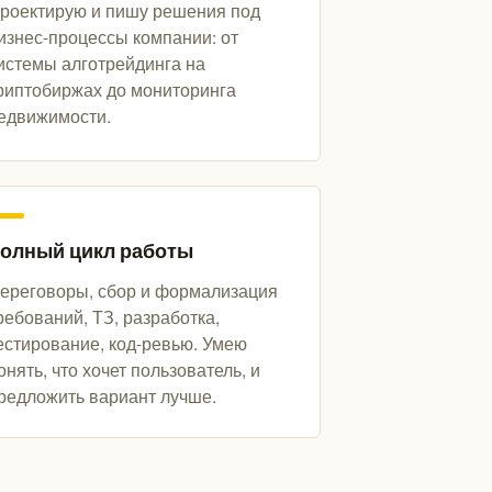
роектирую и пишу решения под
изнес-процессы компании: от
истемы алготрейдинга на
риптобиржах до мониторинга
едвижимости.
олный цикл работы
ереговоры, сбор и формализация
ребований, ТЗ, разработка,
естирование, код-ревью. Умею
онять, что хочет пользователь, и
редложить вариант лучше.