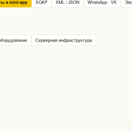
SOAP
XML / JSON
WhatsApp · VK
Эв
ты и mini-app
оборудование
Серверная инфраструктура