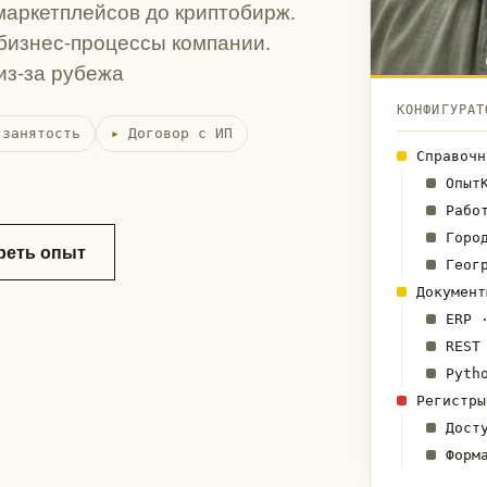
 маркетплейсов до криптобирж.
бизнес-процессы компании.
из-за рубежа
КОНФИГУРАТ
 занятость
Договор с ИП
Справоч
Опыт
Рабо
Горо
реть опыт
Геог
Докумен
ERP 
REST
Pyth
Регистр
Дост
Форм