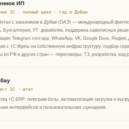
енное ИП
чик 1С · полный цикл · год в Дубае
ботал с заказчиком в Дубае (ОАЭ) — международный финтех-п
А, Бухгалтерия, УТ: доработки, поддержка самописных реше
ации: Telegram mini-app, WhatsApp, VK, Google Docs, Яндекс
ия с 1С:Фреш на собственную инфраструктуру, подбор сер
ы из РФ и других стран — переговоры, ТЗ, разработка, код-
бау
ист 1С · штат
тка 1С:ERP: телеграм-боты, автоматизация загрузок и выгр
ние интерфейсов и пользовательских сценариев.