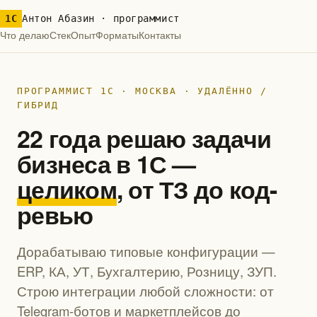
1С
Антон Абазин · программист
Что делаю
Стек
Опыт
Форматы
Контакты
ПРОГРАММИСТ 1С · МОСКВА · УДАЛЁННО /
ГИБРИД
22 года решаю задачи
бизнеса в 1С —
целиком
, от ТЗ до код-
ревью
Дорабатываю типовые конфигурации —
ERP, КА, УТ, Бухгалтерию, Розницу, ЗУП.
Строю интеграции любой сложности: от
Telegram-ботов и маркетплейсов до