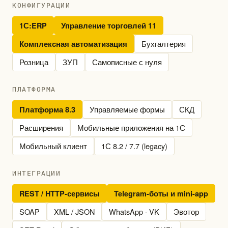
КОНФИГУРАЦИИ
1С:ERP
Управление торговлей 11
Бухгалтерия
Комплексная автоматизация
Розница
ЗУП
Самописные с нуля
ПЛАТФОРМА
Управляемые формы
СКД
Платформа 8.3
Расширения
Мобильные приложения на 1С
Мобильный клиент
1С 8.2 / 7.7 (legacy)
ИНТЕГРАЦИИ
REST / HTTP-сервисы
Telegram-боты и mini-app
SOAP
XML / JSON
WhatsApp · VK
Эвотор