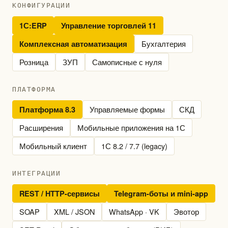
КОНФИГУРАЦИИ
1С:ERP
Управление торговлей 11
Бухгалтерия
Комплексная автоматизация
Розница
ЗУП
Самописные с нуля
ПЛАТФОРМА
Управляемые формы
СКД
Платформа 8.3
Расширения
Мобильные приложения на 1С
Мобильный клиент
1С 8.2 / 7.7 (legacy)
ИНТЕГРАЦИИ
REST / HTTP-сервисы
Telegram-боты и mini-app
SOAP
XML / JSON
WhatsApp · VK
Эвотор