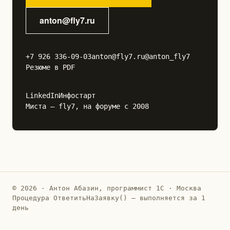
anton@fly7.ru
+7 926 336-09-03
anton@fly7.ru
@anton_fly7
Резюме в PDF
LinkedIn
Инфостарт
Миста — fly7, на форуме с 2008
© 2026 · Антон Абазин, программист 1С · Москва
Процедура ОтветитьНаЗаявку() — выполняется за 1
день