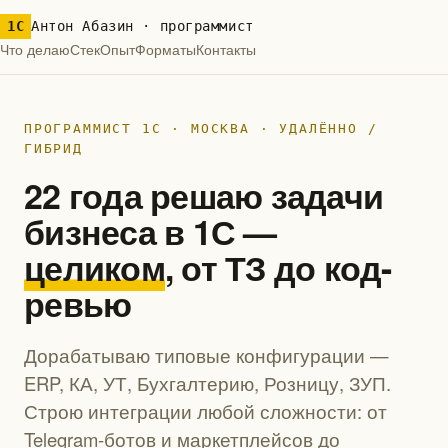
1С
Антон Абазин · программист
Что делаю
Стек
Опыт
Форматы
Контакты
ПРОГРАММИСТ 1С · МОСКВА · УДАЛЁННО /
ГИБРИД
22 года решаю задачи
бизнеса в 1С —
целиком
, от ТЗ до код-
ревью
Дорабатываю типовые конфигурации —
ERP, КА, УТ, Бухгалтерию, Розницу, ЗУП.
Строю интеграции любой сложности: от
Telegram-ботов и маркетплейсов до