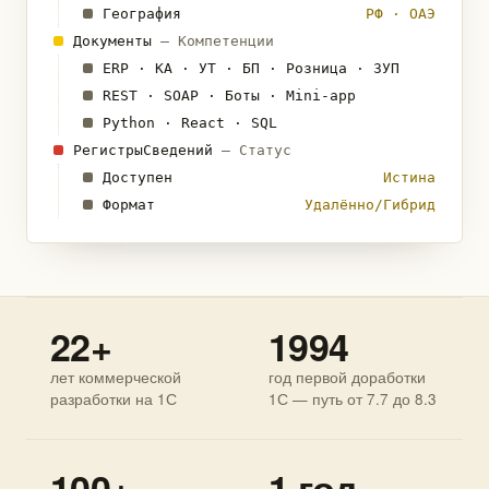
География
РФ · ОАЭ
Документы
— Компетенции
ERP · КА · УТ · БП · Розница · ЗУП
REST · SOAP · Боты · Mini-app
Python · React · SQL
РегистрыСведений
— Статус
Доступен
Истина
Формат
Удалённо/Гибрид
22+
1994
лет коммерческой
год первой доработки
разработки на 1С
1С — путь от 7.7 до 8.3
100+
1 год